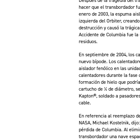
Después de la tragedia del t
hacer que el transbordador f
enero de 2003, la espuma ais
izquierda del Orbiter, creand
destrucción y causó la trágic
Accidente de Columbia fue la 
residuos.
En septiembre de 2004, los ca
nuevo bípode. Los calentadore
aislador fenólico en las unid
calentadores durante la fase 
formación de hielo que podría
cartucho de 1⁄4 de diámetro, 
Kapton®, soldado a pasadores
cable.
En referencia al reemplazo de
NASA, Michael Kostelnik, dijo
pérdida de Columbia. Al elimi
transbordador una nave espaci