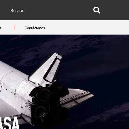
glish
s
Contáctenos
anish
ASA