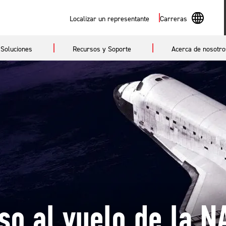
Buscar
Localizar un representante
Carreras
En
Soluciones
Recursos y Soporte
Acerca de nosotro
Sp
so al vuelo de la N