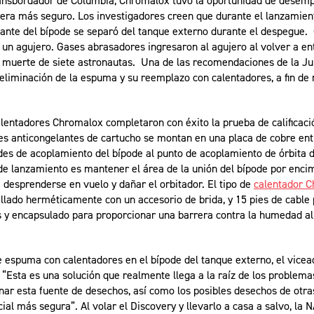
ransbordador de Columbia, Chromalox tuvo la oportunidad de desemp
uera más seguro. Los investigadores creen que durante el lanzamien
lante del bípode se separó del tanque externo durante el despegue. 
o un agujero. Gases abrasadores ingresaron al agujero al volver a en
a muerte de siete astronautas. Una de las recomendaciones de la Ju
eliminación de la espuma y su reemplazo con calentadores, a fin de 
lentadores Chromalox completaron con éxito la prueba de calificació
s anticongelantes de cartucho se montan en una placa de cobre entr
ades de acoplamiento del bípode al punto de acoplamiento de órbita d
de lanzamiento es mantener el área de la unión del bípode por encim
 desprenderse en vuelo y dañar el orbitador. El tipo de
calentador 
sellado herméticamente con un accesorio de brida, y 15 pies de cable
 y encapsulado para proporcionar una barrera contra la humedad al
 espuma con calentadores en el bípode del tanque externo, el vicea
: “Esta es una solución que realmente llega a la raíz de los problem
nar esta fuente de desechos, así como los posibles desechos de otr
al más segura”. Al volar el Discovery y llevarlo a casa a salvo, la 