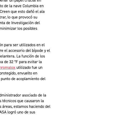
eñar un papel crucial en
to de la nave Columbia en
Creen que esto dañó el ala
trar, lo que provocó su
nta de Investigación del
minimizar los posibles
n para ser utilizados en el
e el accesorio del bípode y el
elantera. La función de los
a de 32 °F para evitar la
Chromalox
utilizado fue un
 protegido, envuelto en
 punto de acoplamiento del
dministrador asociado de la
as técnicos que causaron la
as áreas, estamos haciendo del
NASA logró uno de sus