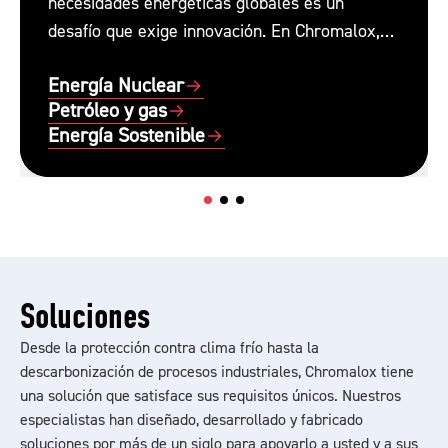
necesidades energéticas globales es un
desafío que exige innovación. En Chromalox,
nuestras tecnologías térmicas eléctricas
Energía Nuclear
proporcionan soluciones de control y
Petróleo y gas
calefacción de emisiones cero, necesarias para
Energía Sostenible
enfrentar esos desafíos.
Soluciones
Desde la protección contra clima frío hasta la
descarbonización de procesos industriales, Chromalox tiene
una solución que satisface sus requisitos únicos. Nuestros
especialistas han diseñado, desarrollado y fabricado
soluciones por más de un siglo para apoyarlo a usted y a sus