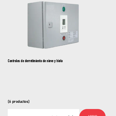
ambiental y de línea
aire libre
WTP/WTPM - Paneles de protección contra
CS-GSM - Sensores de nieve de canaleta
congelamiento
para exteriores con Modbus-BACnet
CS-PS - Sensores de nieve para pavimento
exterior
Controles de derretimiento de nieve y hielo
CS-PSM - Sensores de nieve para pavimento
exterior con Modbus-BACnet
(6 productos)