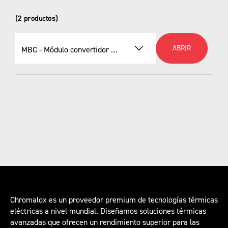
(2 productos)
Sensores de nieve/hielo
ABRIR
MBC - Módulo convertidor BACnet múltiple
Seleccionar un producto
MBC - Módulo convertidor BACnet múltiple
Puerta de enlace del producto IIoT
Chromalox es un proveedor premium de tecnologías térmicas
eléctricas a nivel mundial. Diseñamos soluciones térmicas
avanzadas que ofrecen un rendimiento superior para las