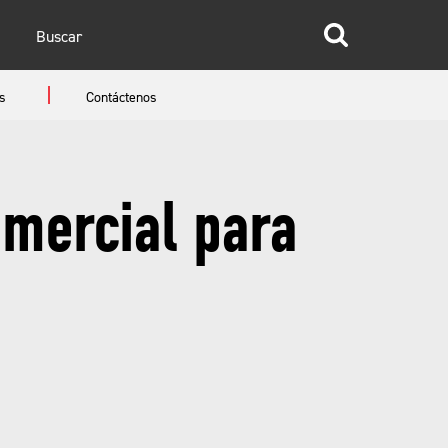
glish
s
Contáctenos
anish
omercial para