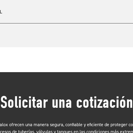
UL
Solicitar una cotización
lox ofrecen una manera segura, confiable y eficiente de proteger c
cesos de tuberías, válvulas y tanques en las condiciones más extre