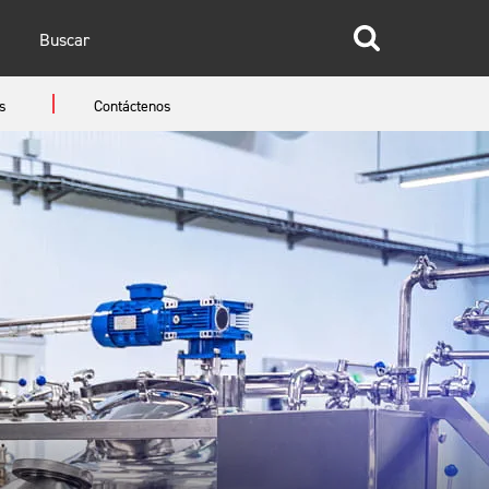
glish
s
Contáctenos
anish