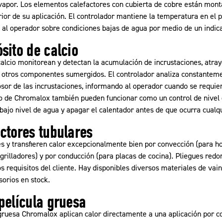
apor. Los elementos calefactores con cubierta de cobre están mont
rior de su aplicación. El controlador mantiene la temperatura en el p
a al operador sobre condiciones bajas de agua por medio de un indic
sito de calcio
alcio monitorean y detectan la acumulación de incrustaciones, atray
 otros componentes sumergidos. El controlador analiza constantemen
osor de las incrustaciones, informando al operador cuando se requi
io de Chromalox también pueden funcionar como un control de nivel
bajo nivel de agua y apagar el calentador antes de que ocurra cualq
ctores tubulares
s y transfieren calor excepcionalmente bien por convección (para h
grilladores) y por conducción (para placas de cocina). Pliegues redon
s requisitos del cliente. Hay disponibles diversos materiales de vai
orios en stock.
película gruesa
gruesa Chromalox aplican calor directamente a una aplicación por con