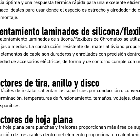
ia óptima y una respuesta térmica rápida para una excelente eficien
 hace ideales para usar donde el espacio es estrecho y alrededor d
e montaje.
entamiento laminados de silicona/flexi
alentamiento laminados de silicona/flexibles de Chromalox se utili
as a medias. La construcción resistente del material liviano proporc
elementos de cable son duraderos y enrollados con precisión dentro
edad de accesorios eléctricos, de forma y de contorno cumple con 
tores de tira, anillo y disco
fáciles de instalar calientan las superficies por conducción o conve
terminación, temperaturas de funcionamiento, tamaños, voltajes, clasi
sponibles.
ctores de hoja plana
e hoja plana para planchas y freidoras proporcionan más área de sup
rucción de tres cables dentro del elemento proporciona un calentam