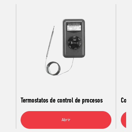
Termostatos de control de procesos
Cont
Abrir