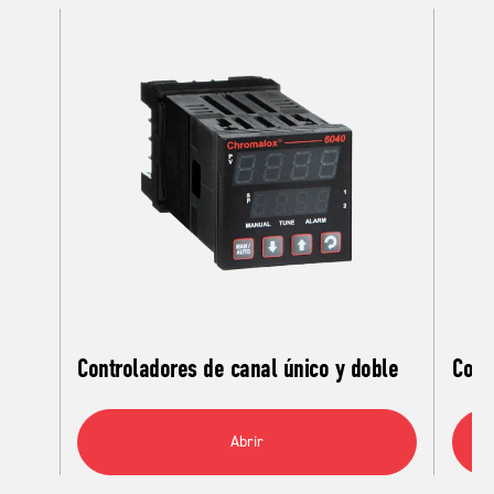
Controladores de canal único y doble
Cont
Abrir