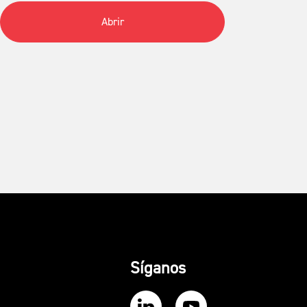
Abrir
Síganos
Our LinkedIn
Our YouTube