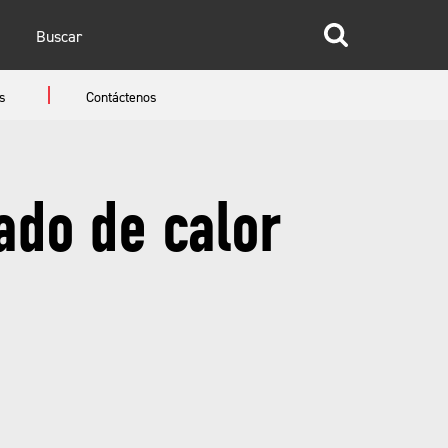
glish
s
Contáctenos
anish
ado de calor