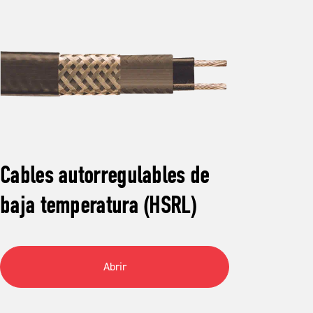
Cables autorregulables de
Cab
baja temperatura (HSRL)
tem
Abrir