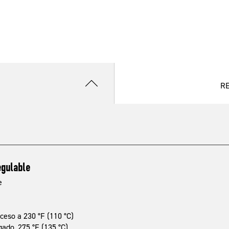
R
egulable
e
eso a 230 °F (110 °C)
do, 275 °F (135 °C)