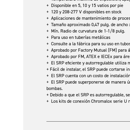
+ Disponible en 5, 10 y 15 vatios por pie
+ 120 y 208-277 V disponibles en stock
+ Aplicaciones de mantenimiento de proces
+ Tamaño aproximado 0,47 pulg. de ancho x 
+ Mín. Radio de curvatura de 1-1/8 pulg.
+ Para uso en tuberías metálicas
+ Consulte a la fábrica para su uso en tubos
+ Aprobado por Factory Mutual (FM) para 
+ Aprobado por FM, ATEX e IECEx para áreas 
+ El SRP eficiente y autorregulable utiliza
+ Fácil de instalar, el SRP puede cortarse in
+ El SRP cuenta con un costo de instalació
+ El SRP puede superponerse de manera única
bombas.
+ Debido a que el SRP es autorregulable, s
+ Los kits de conexión Chromalox serie U r