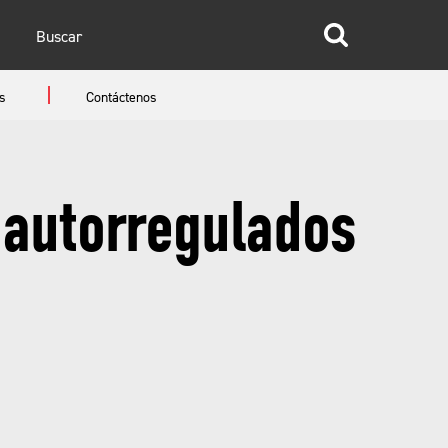
glish
s
Contáctenos
anish
 autorregulados