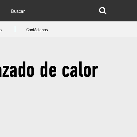
glish
s
Contáctenos
anish
azado de calor