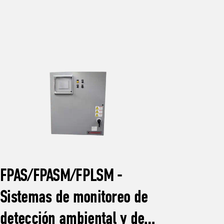
FPAS/FPASM/FPLSM -
Sistemas de monitoreo de
RSP
detección ambiental y de
rem