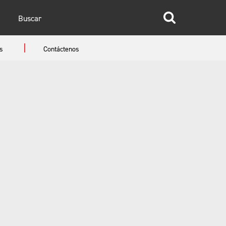
glish
s
Contáctenos
anish