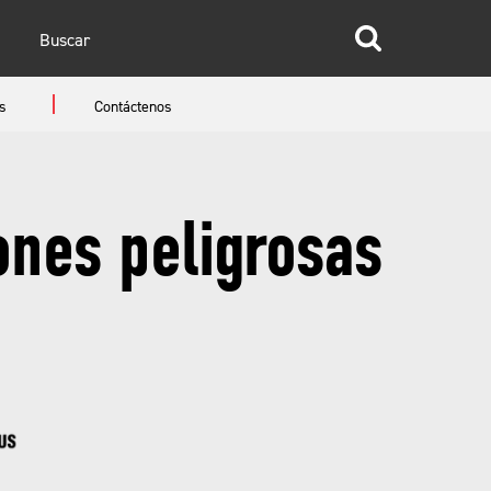
glish
s
Contáctenos
anish
ones peligrosas