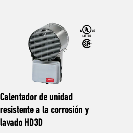
Calentador de unidad
Cal
resistente a la corrosión y
res
lavado HD3D
cor