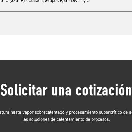
C (320 °F) - Clase II, Grupos F, G - Div. 1 y 2
Solicitar una cotización
tura hasta vapor sobrecalentado y procesamiento supercrítico de ag
las soluciones de calentamiento de procesos.