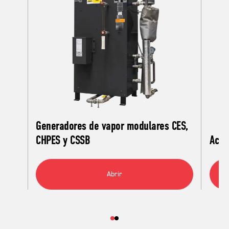
Generadores de vapor modulares CES,
CHPES y CSSB
Acce
Abrir