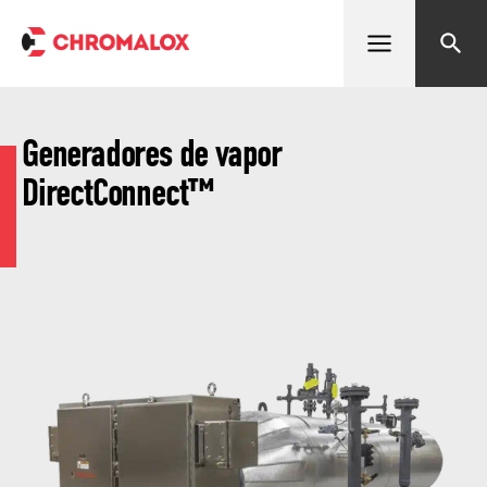
Abrir menú
Buscar
Generadores de vapor
DirectConnect™