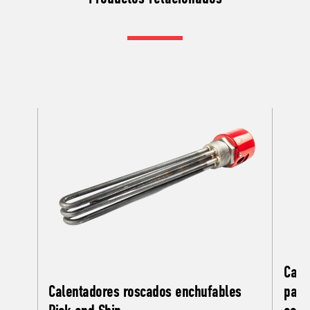
Cale
Calentadores roscados enchufables
para