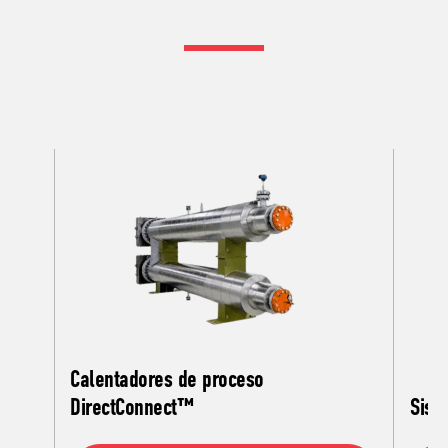
Calentadores de proceso
DirectConnect™
Sist