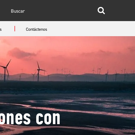
glish
s
Contáctenos
anish
iones con