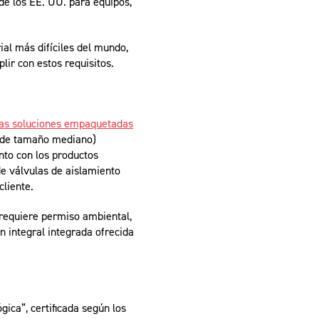
l de los EE. UU. para equipos,
al más difíciles del mundo,
ir con estos requisitos.
las soluciones empaquetadas
te de tamaño mediano)
nto con los productos
de válvulas de aislamiento
cliente.
 requiere permiso ambiental,
n integral integrada ofrecida
ica”, certificada según los