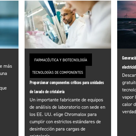
Generaci
FARMACÉUTICA Y BIOTECNOLOGÍA
te más
electrici
TECNOLOGÍAS DE COMPONENTES
 una
Descar
Proporcionar componentes críticos para unidades
gratui
 que
tecnol
de lavado de cristalería
vapor 
Un importante fabricante de equipos
calor 
de análisis de laboratorio con sede en
verdad
los EE. UU. elige Chromalox para
cumplir con estrictos estándares de
desinfección para cargas de